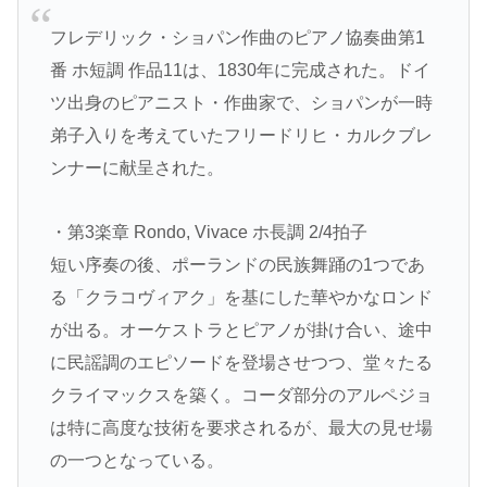
フレデリック・ショパン作曲のピアノ協奏曲第1
番 ホ短調 作品11は、1830年に完成された。ドイ
ツ出身のピアニスト・作曲家で、ショパンが一時
弟子入りを考えていたフリードリヒ・カルクブレ
ンナーに献呈された。
・第3楽章 Rondo, Vivace ホ長調 2/4拍子
短い序奏の後、ポーランドの民族舞踊の1つであ
る「クラコヴィアク」を基にした華やかなロンド
が出る。オーケストラとピアノが掛け合い、途中
に民謡調のエピソードを登場させつつ、堂々たる
クライマックスを築く。コーダ部分のアルペジョ
は特に高度な技術を要求されるが、最大の見せ場
の一つとなっている。