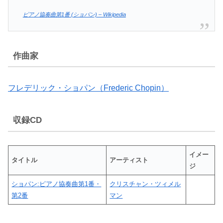
ピアノ協奏曲第1番 (ショパン) – Wikipedia
作曲家
フレデリック・ショパン（Frederic Chopin）
収録CD
イメー
タイトル
アーティスト
ジ
ショパン:ピアノ協奏曲第1番・
クリスチャン・ツィメル
第2番
マン