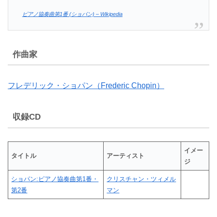
ピアノ協奏曲第1番 (ショパン) – Wikipedia
作曲家
フレデリック・ショパン（Frederic Chopin）
収録CD
イメー
タイトル
アーティスト
ジ
ショパン:ピアノ協奏曲第1番・
クリスチャン・ツィメル
第2番
マン