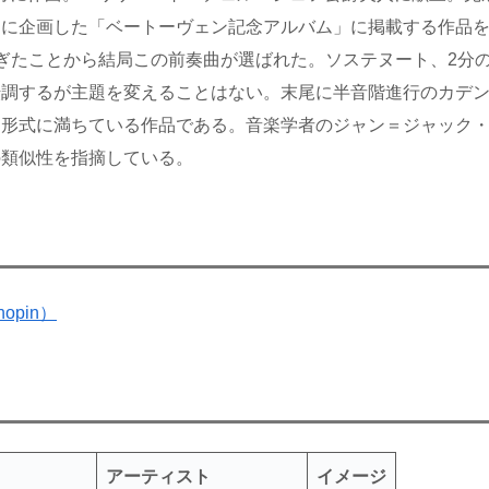
めに企画した「ベートーヴェン記念アルバム」に掲載する作品
ぎたことから結局この前奏曲が選ばれた。ソステヌート、2分の
転調するが主題を変えることはない。末尾に半音階進行のカデ
な形式に満ちている作品である。音楽学者のジャン＝ジャック
の類似性を指摘している。
opin）
アーティスト
イメージ