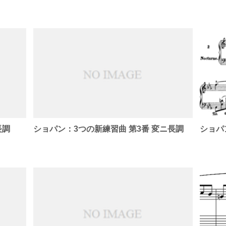
長調
ショパン：3つの新練習曲 第3番 変ニ長調
ショパ