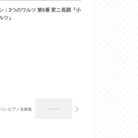
ン：3つのワルツ 第6番 変ニ長調『小
ルツ』
パン:ピアノ名曲集