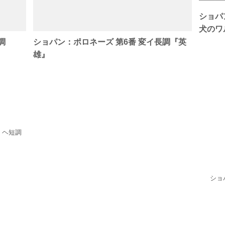
ショパ
犬のワ
調
ショパン：ポロネーズ 第6番 変イ長調『英
雄』
 ヘ短調
ショ