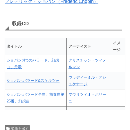
フレデリック・ショパン（Frederic Chopin）
収録CD
イメ
タイトル
アーティスト
ージ
ショパン:4つのバラード、幻想
クリスチャン・ツィメ
曲、舟歌
ルマン
ウラディーミル・アシ
ショパン:バラード&スケルツォ
ュケナージ
ショパン:バラード全曲、前奏曲第
マウリツィオ・ポリー
25番、幻想曲
ニ
楽曲を探す